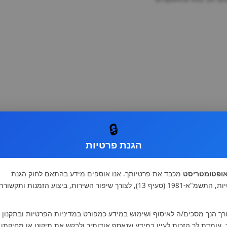
🔒
הגנת פרטיות
ופטומטריסט
מכבד את פרטיותך. אנו אוספים מידע בהתאם לחוק הגנת
הפרטיות, התשמ"א-1981 (סעיף 13), לצורך שיפור השירות, ביצוע הזמנות ותקשורת
רך הנך מסכים/ה לאיסוף ושימוש במידע כמפורט במדיניות הפרטיות ובתקנון
 עומדת לך הזכות לעיין במידע שנאסף אודותיך ולבקש את תיקונו או מחיקתו.